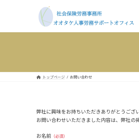
コ
ナ
ン
ビ
テ
ゲ
ン
ー
ツ
シ
へ
ョ
ス
ン
キ
に
ッ
移
プ
動
トップページ
お問い合わせ
弊社に興味をお持ちいただきありがとうござ
お問い合わせいただきました内容は、弊社の
お名前
（必須）